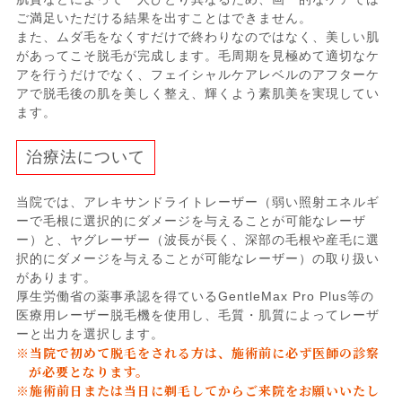
ご満足いただける結果を出すことはできません。
また、ムダ毛をなくすだけで終わりなのではなく、美しい肌
があってこそ脱毛が完成します。毛周期を見極めて適切なケ
アを行うだけでなく、フェイシャルケアレベルのアフターケ
アで脱毛後の肌を美しく整え、輝くよう素肌美を実現してい
ます。
治療法について
当院では、アレキサンドライトレーザー（弱い照射エネルギ
ーで毛根に選択的にダメージを与えることが可能なレーザ
ー）と、ヤグレーザー（波長が長く、深部の毛根や産毛に選
択的にダメージを与えることが可能なレーザー）の取り扱い
があります。
厚生労働省の薬事承認を得ているGentleMax Pro Plus等の
医療用レーザー脱毛機を使用し、毛質・肌質によってレーザ
ーと出力を選択します。
※当院で初めて脱毛をされる方は、施術前に必ず医師の診察
が必要となります。
※施術前日または当日に剃毛してからご来院をお願いいたし