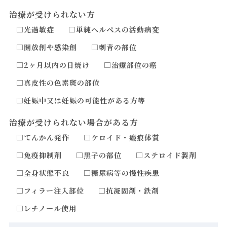
治療が受けられない方
□光過敏症
□単純ヘルペスの活動病変
□開放創や感染創
□刺青の部位
□2ヶ月以内の日焼け
□治療部位の癌
□真皮性の色素斑の部位
□妊娠中又は妊娠の可能性がある方等
治療が受けられない場合がある方
□てんかん発作
□ケロイド・瘢痕体質
□免疫抑制剤
□黒子の部位
□ステロイド製剤
□全身状態不良
□糖尿病等の慢性疾患
□フィラー注入部位
□抗凝固剤・鉄剤
□レチノール使用