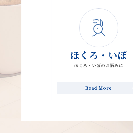
2023.12.26
新院長就任と診療再開の
2023.08.17
【訃報】院長 亀山孝一郎
2023.07.31
新施術「エクソソームMA
ほくろ・いぼ
2023.07.13
「医療HIFU ダブロ+
ほくろ・いぼのお悩みに
2023.07.03
オリジナル外用剤「レチ
2023.06.19
オリジナル外用剤「レチ
Read More
2023.05.16
【お詫び】エステ・施術中
2023.05.14
【お詫び】休診のお知らせ
2023.04.28
オリジナル外用剤「レチ