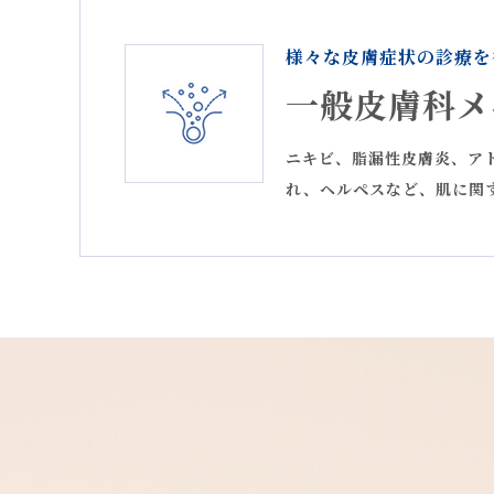
2025.10.31
「院長紹介」について
様々な皮膚症状の診療を
一般皮膚科メ
2025.10.28
「NATUMEDICA VB
ニキビ、脂漏性皮膚炎、ア
2025.10.28
「Wakasapri for
れ、ヘルペスなど、肌に関
2025.10.24
オリジナル外用剤「Cク
2025.09.01
オリジナル外用剤「Cク
2025.08.06
【美容施術料金】エクソ
2025.08.06
オリジナル外用剤「Cク
2025.08.01
【HIFU】リニューアル