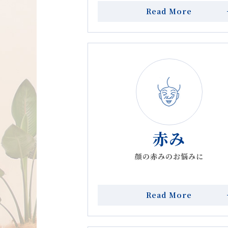
Read More
2024.05.01
「Wakasapri for
2024.03.26
キャンセル料について
2024.03.19
【美容施術料金】一部変
2024.02.19
【平日診察・アンチアク
2024.01.31
【初診の患者様】予約再
赤み
顔の赤みのお悩みに
2024.01.19
【 再診の患者様 】ご予
2024.01.17
外用剤・エステトリート
Read More
2024.01.17
「Wakasapri for 