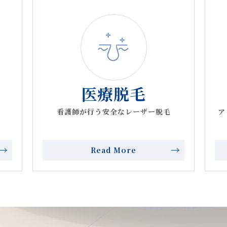
お知らせ
 逝去のお知らせ
X（E-MAX）導入」開始、新外用剤「エクソソームMAX NM
医療脱毛
（高密度焦点式超音波）」施術開始のお知らせ
看護師が行う安全なレーザー脱毛
ア
ノールセラム」再入荷のお知らせ
ノールセラム」 欠品のお知らせ
Read More
止のご案内：5/17（水）・19（金）・20（土）
：5/15（月）
ノールセラム」リニューアルのお知らせ