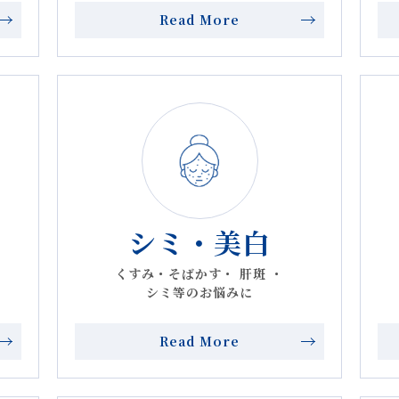
Read More
 Pro. ビタミンC＋ビタミンD」取り扱い開始のお知らせ
更のお知らせ
ネメソセラピーWEB予約開始】
開のお知らせ
シミ・美白
くすみ・そばかす・ 肝斑 ・
約再開のお知らせ
シミ等のお悩みに
メント「BMS」取り扱い終了のお知らせ
Read More
Pro.」取り扱い開始のお知らせ