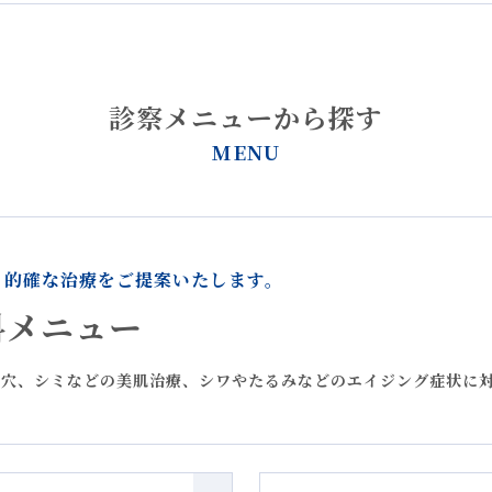
0」価格改定（値上げ）のお知らせ
診察メニューから探す
】７月のおすすめ施術：紫外線によるシミ・くすみを予防したい方
MENU
】6月のおすすめ施術：紫外線に負けない、うるおい透明肌へ
ームMAX NMNエッセンス」販売終了のお知らせ
、的確な治療をご提案いたします。
水）医師によるリジュラン注射 / ジュベルック注射 開始
科メニュー
毛穴、シミなどの美肌治療、シワやたるみなどのエイジング症状に
ョンplus」「アンチエイジングplus導入」リニューアル