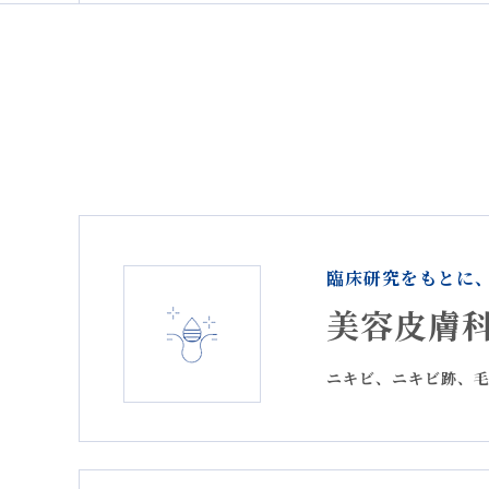
2026.07.15
夏季休暇のお知らせ
2026.06.26
ナチュメディカ「VB10
2026.06.13
【おすすめ施術のご案内
2026.05.22
【おすすめ施術のご案内
2026.04.09
【 販売終了】「エクソソ
臨床研究をもとに
2026.03.31
【新施術開始】4月1日（
美容皮膚
2026.02.24
診療体制変更のお知らせ
ニキビ、ニキビ跡、
2026.02.06
「アンチエイジングローシ
2025.12.09
年末年始休業のお知らせ