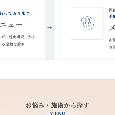
医
行っております。
美
ニュー
100」取り扱い開始
トピー性皮膚炎、かぶ
 Pro.ビタミンBブレンド」取り扱い終了のお知らせ
各
する全般を診察
お
リーム」再入荷について
リーム」について
ソームMAX導入 変更のお知らせ
リーム」について
お悩み・施術から探す
について
MENU