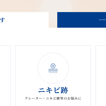
】ポイント照射のメニュー化
す
のお知らせ
 Pro. GSH（システインペプチド） パッケージデザイン、製品名称の変
ニキビ跡
トーニング / ピコフラクショナル 施術開始
クレーター・ニキビ跡等のお悩みに
ディカルエステ等の料金について（2024/5/21更新）