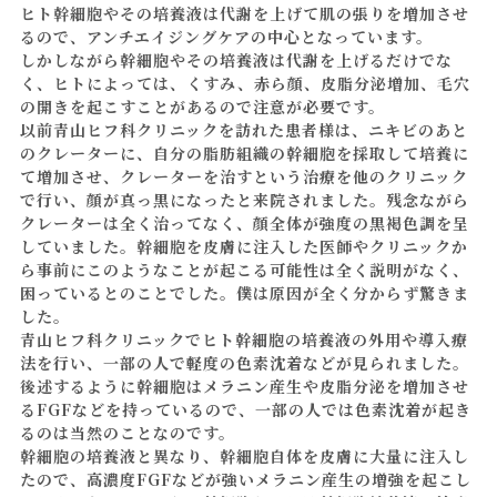
ヒト幹細胞やその培養液は代謝を上げて肌の張りを増加させ
るので、アンチエイジングケアの中心となっています。
しかしながら幹細胞やその培養液は代謝を上げるだけでな
く、ヒトによっては、くすみ、赤ら顔、皮脂分泌増加、毛穴
の開きを起こすことがあるので注意が必要です。
以前青山ヒフ科クリニックを訪れた患者様は、ニキビのあと
のクレーターに、自分の脂肪組織の幹細胞を採取して培養に
て増加させ、クレーターを治すという治療を他のクリニック
で行い、顔が真っ黒になったと来院されました。残念ながら
クレーターは全く治ってなく、顔全体が強度の黒褐色調を呈
していました。幹細胞を皮膚に注入した医師やクリニックか
ら事前にこのようなことが起こる可能性は全く説明がなく、
困っているとのことでした。僕は原因が全く分からず驚きま
した。
青山ヒフ科クリニックでヒト幹細胞の培養液の外用や導入療
法を行い、一部の人で軽度の色素沈着などが見られました。
後述するように幹細胞はメラニン産生や皮脂分泌を増加させ
るFGFなどを持っているので、一部の人では色素沈着が起き
るのは当然のことなのです。
幹細胞の培養液と異なり、幹細胞自体を皮膚に大量に注入し
たので、高濃度FGFなどが強いメラニン産生の増強を起こし