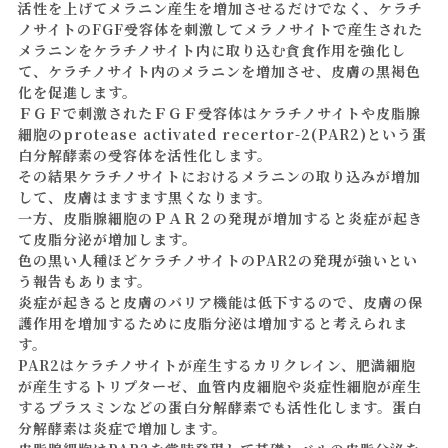
活性を上げてメラニン産生を増加させるだけでなく、ケラチ
ノサイトのFGF受容体を刺激してメラノサイトで産生された
メラニンをケラチノサイト内に取り込む貪食作用を強化し
て、ケラチノサイト内のメラニンを増加させ、皮膚の黒褐色
化を促進します。
ＦＧＦで刺激されたＦＧＦ受容体はケラチノサイトや皮脂腺
細胞のprotease activated recertor-2(PAR2)という蛋
白分解酵素の受容体を活性化します。
その結果ケラチノサイトにおけるメラニンの取り込みが増加
して、皮膚はますます黒くなります。
一方、皮脂腺細胞のＰＡＲ２の発現が増加すると炎症が起き
て皮脂分泌が増加します。
色の黒い人種ほどケラチノサイトのPAR2の発現が強いとい
う報告もあります。
炎症が起きると皮膚のバリア機能は低下するので、皮膚の保
護作用を増加するために皮脂分泌は増加すると考えられま
す。
PAR2はケラチノサイトが産生するカリクレイン、肥満細胞
が産生するトリプターゼ、血管内皮細胞や炎症性細胞が産生
するプラスミンなどの蛋白分解酵素でも活性化します。蛋白
分解酵素は炎症で増加します。