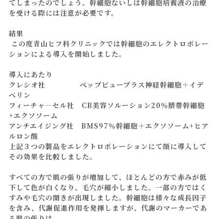
てしまったのでしょう。幹細胞ないしは幹細胞培養液の治療
を受ける際には注意が必要です。
結果
この度青山ヒフ科クリニックでは幹細胞のエレクトロポレー
ションによる導入を開始しました。
導入にあたり
クレシオ社 ペップビュープラス神経幹細胞＋イデ
ベリン
フィーチャ―セル社 CB美容ソルーション20％臍帯幹細胞
+エクソソーム
アンチエイジング社 BMS97％幹細胞＋エクソソーム+ヒア
ルロン酸
上記３つの製品をエレクトロポレーションにて顔に導入して
その効果を比較しました。
すべての方で肌の張りが増加して、ほとんどの方で赤みが低
下して色が白くなり、毛穴が縮小しました。一部の方ではく
すみや毛穴の開きが出現しました。幹細胞は様々な成長因子
を含み、代謝促進作用を発揮しますが、代謝のマーカーであ
る肌の張りは