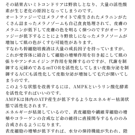
その結果古いミトコンドリアは野放しとなり、大量の活性酸
素が生じ老化の原因となってしまうのです。
オートファジーではメラノサイトで産生されたメラニンがた
くさん詰まったメラノゾームも自己貪食処理されて、皮膚の
メラニンが低下して皮膚の色を明るく保つのですがオートフ
ァジーが低下することにより野放しになったメラノソームが
増加して肌の色がくすむ可能性があります。
すなわち幹細胞培養液は大量の成長因子を持っていますが、
これが受容体に結合して細胞の増殖作用を引き起こして肌の
張りやアンチエイジング作用を発揮するのですが、代謝を制
御する元締めであるmTORを活性化してしまい皮脂分泌を制
御するACCも活性化して皮脂分泌が増加して毛穴が開いてし
まうのです。
このような状態を改善するには、AMPKというリン酸化酵素
を活性化すればいいのです。
AMPKは体内のATP産生が低下するようなエネルギー枯渇状
態で活性化されます。
エネルギーが枯渇しているので、表皮細胞や繊維芽細胞の増
殖やコラーゲンの合成など命の維持に直接関与するもののみ
合成されるようになります。
表皮細胞の増殖が低下すれば、水分の保持機能が失われ、陸