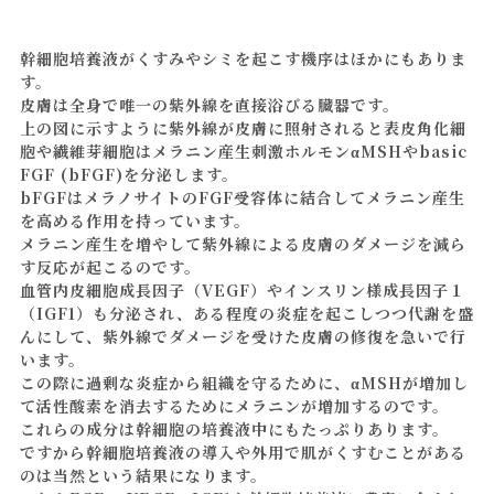
幹細胞培養液がくすみやシミを起こす機序はほかにもありま
す。
皮膚は全身で唯一の紫外線を直接浴びる臓器です。
上の図に示すように紫外線が皮膚に照射されると表皮角化細
胞や繊維芽細胞はメラニン産生刺激ホルモンαMSHやbasic
FGF (bFGF)を分泌します。
bFGFはメラノサイトのFGF受容体に結合してメラニン産生
を高める作用を持っています。
メラニン産生を増やして紫外線による皮膚のダメージを減ら
す反応が起こるのです。
血管内皮細胞成長因子（VEGF）やインスリン様成長因子１
（IGF1）も分泌され、ある程度の炎症を起こしつつ代謝を盛
んにして、紫外線でダメージを受けた皮膚の修復を急いで行
います。
この際に過剰な炎症から組織を守るために、αMSHが増加し
て活性酸素を消去するためにメラニンが増加するのです。
これらの成分は幹細胞の培養液中にもたっぷりあります。
ですから幹細胞培養液の導入や外用で肌がくすむことがある
のは当然という結果になります。