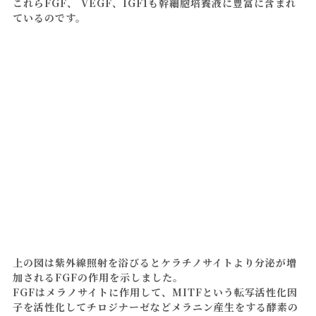
これらFGF、 VEGF、IGF1も幹細胞培養液に豊富に含まれ
ているのです。
上の図は紫外線照射を浴びるとケラチノサイトより分泌が増
加されるFGFの作用を示しました。
FGFはメラノサイトに作用して、MITFという転写活性化因
子を活性化してチロジナーゼなどメラニン産生をする酵素の