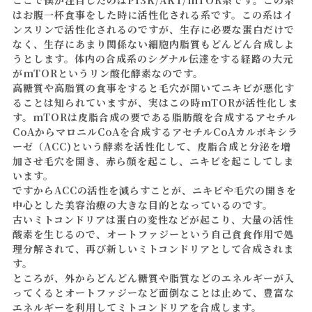
ここで僕が注目したのはPI3K/AKT/mTOR系です。この系
はお腹一杯食事をした時に活性化される系です。この系はイ
ンスリンで活性化されるのですが、生存に必要な蛋白だけで
なく、生存にあまり関係ない細胞内脂質もどんどん合成しよ
うとします。体内の合成系のシグナル伝達をする経路の大元
がmTORというリン酸化酵素なのです。
高糖質や高脂質の食事をすると毛穴が開いてニキビが悪化す
ることは知られていますが、実はこの時mTORが活性化しま
す。mTORは皮脂合成の要である脂肪酸を合成するアセチル
CoAからマロニルCoAを合成するアセチルCoAカルボキシラ
ーゼ（ACC)という酵素を活性化して、皮脂合成と分泌を増
加させ毛穴を開き、赤ら顔を起こし、ニキビを起こしてしま
います。
ですからACCの活性を減らすことが、ニキビや毛穴の開きを
中心とした美容治療の大きな目的となっているのです。
古いミトコンドリアは蛋白の変性などが起こり、大量の活性
酸素を生じるので、オートファジーという自己貪食作用で処
理分解されて、再び新しいミトコンドリアとして合成されま
す。
ところが、外からどんどん糖質や脂質などのエネルギーが入
ってくるとオートファジーなど面倒なことは止めて、豊富な
エネルギーを利用してミトコンドリアを合成します。