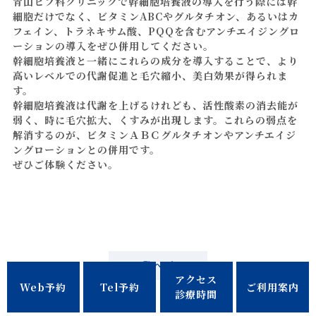
青山ヒフ科クリニックで幹細胞培養液の導入を行う際には幹
細胞だけでなく、ビタミンABCやグルタチオン、あるいはカ
フェイン、トラネキサム酸、PQQを含むアンチエイジングロ
ーションの導入をぜひ併用してください。
幹細胞培養液と一緒にこれらの成分を導入することで、より
高いレベルでの代謝促進と毛穴縮小、美白効果が得られま
す。
幹細胞培養液は代謝を上げるけれども、活性酸素の消去能が
弱く、時に毛穴拡大、くすみが出現します。これらの弱点を
解消するのが、ビタミンＡＢＣグルタチオンやアンチエイジ
ングローションとの併用です。
ぜひご体験ください。
一覧へ戻る
アクセス
Web予約
Tel予約
ご利用案内
診療時間