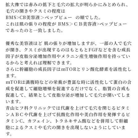
拡大像では赤みの低下と毛穴の拡大が明らかにみとめられ、
毛穴の開きやクスミの程度は
BMS>CB美容液＞ペップビュー の順でした。
これは肌の張りの程度が BMS＞ＣＢ美容液>ペップビュー
であったのと一致しました。
優秀な美容液ほど 肌の張りが増加しますが、一部の人で毛穴
が開き、クスミが出現するのはもともとFGFなどを含む成長
因子が皮脂分泌増加作用やメラニン産生増強作用を持ってい
るからと考えれば理解できます。
さらに幹細胞の成長因子はmTORとリン酸化酵素を活性化し
ます。
mTORは満腹時などの栄養が豊富な時に活性化して蛋白の合
成を促進して細胞増殖を促進するだけでなく、脂質の合成も
促進して、結果として皮脂分泌が増加して毛穴が開いてしま
います。
青山ヒフ科クリニックでは代謝を上げて毛穴を閉じるビタミ
ンＡＢＣや代謝を上げて抗酸化作用や美白作用を発揮するビ
タミンC、カフェイン、トラネキサム酸などを併用して幹細
胞によるクスミや毛穴の開きを出現しないようにしていま
す。