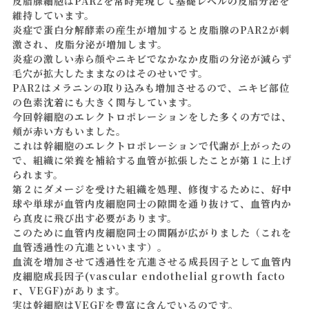
皮脂腺細胞はPAR2を常時発現して基礎レベルの皮脂分泌を
維持しています。
炎症で蛋白分解酵素の産生が増加すると皮脂腺のPAR2が刺
激され、皮脂分泌が増加します。
炎症の激しい赤ら顔やニキビでなかなか皮脂の分泌が減らず
毛穴が拡大したままなのはそのせいです。
PAR2はメラニンの取り込みも増加させるので、ニキビ部位
の色素沈着にも大きく関与しています。
今回幹細胞のエレクトロポレーションをした多くの方では、
頬が赤い方もいました。
これは幹細胞のエレクトロポレーションで代謝が上がったの
で、組織に栄養を補給する血管が拡張したことが第１に上げ
られます。
第２にダメージを受けた組織を処理、修復するために、好中
球や単球が血管内皮細胞同士の隙間を通り抜けて、血管内か
ら真皮に飛び出す必要があります。
このために血管内皮細胞同士の間隔が広がりました（これを
血管透過性の亢進といいます）。
血流を増加させて透過性を亢進させる成長因子として血管内
皮細胞成長因子(vascular endothelial growth facto
r、VEGF)があります。
実は幹細胞はVEGFを豊富に含んでいるのです。